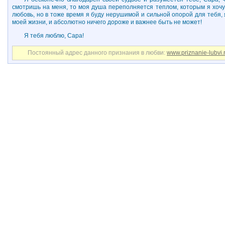
смотришь на меня, то моя душа переполняется теплом, которым я хочу п
любовь, но в тоже время я буду нерушимой и сильной опорой для тебя, 
моей жизни, и абсолютно ничего дороже и важнее быть не может!
Я тебя люблю, Сара!
Постоянный адрес данного признания в любви:
www.priznanie-lubvi.