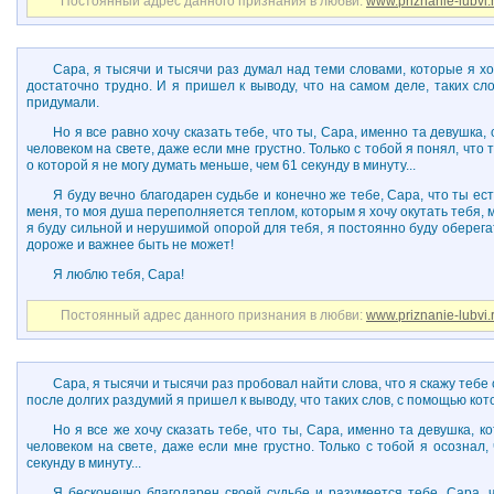
Постоянный адрес данного признания в любви:
www.priznanie-lubvi.
Сара, я тысячи и тысячи раз думал над теми словами, которые я хоч
достаточно трудно. И я пришел к выводу, что на самом деле, таких сл
придумали.
Но я все равно хочу сказать тебе, что ты, Сара, именно та девушка
человеком на свете, даже если мне грустно. Только с тобой я понял, чт
о которой я не могу думать меньше, чем 61 секунду в минуту...
Я буду вечно благодарен судьбе и конечно же тебе, Сара, что ты ес
меня, то моя душа переполняется теплом, которым я хочу окутать тебя, мо
я буду сильной и нерушимой опорой для тебя, я постоянно буду оберегат
дороже и важнее быть не может!
Я люблю тебя, Сара!
Постоянный адрес данного признания в любви:
www.priznanie-lubvi.
Сара, я тысячи и тысячи раз пробовал найти слова, что я скажу тебе с
после долгих раздумий я пришел к выводу, что таких слов, с помощью кот
Но я все же хочу сказать тебе, что ты, Сара, именно та девушка,
человеком на свете, даже если мне грустно. Только с тобой я осознал,
секунду в минуту...
Я бесконечно благодарен своей судьбе и разумеется тебе, Сара, ч