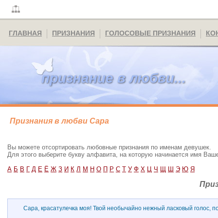
ГЛАВНАЯ
ПРИЗНАНИЯ
ГОЛОСОВЫЕ ПРИЗНАНИЯ
КО
признание в любви...
Признания в любви Сара
Вы можете отсортировать любовные признания по именам девушек.
Для этого выберите букву алфавита, на которую начинается имя Ва
А
Б
В
Г
Д
Е
Ё
Ж
З
И
К
Л
М
Н
О
П
Р
С
Т
У
Ф
Х
Ц
Ч
Щ
Ш
Э
Ю
Я
Приз
Сара, красатулечка моя! Твой необычайно нежный ласковый голос, по