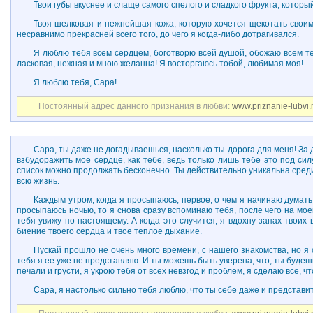
Твои губы вкуснее и слаще самого спелого и сладкого фрукта, которы
Твоя шелковая и нежнейшая кожа, которую хочется щекотать своими
несравнимо прекрасней всего того, до чего я когда-либо дотрагивался.
Я люблю тебя всем сердцем, боготворю всей душой, обожаю всем тел
ласковая, нежная и мною желанна! Я восторгаюсь тобой, любимая моя!
Я люблю тебя, Сара!
Постоянный адрес данного признания в любви:
www.priznanie-lubvi.
Сара, ты даже не догадываешься, насколько ты дорога для меня! За 
взбудоражить мое сердце, как тебе, ведь только лишь тебе это под силу
список можно продолжать бесконечно. Ты действительно уникальна среди 
всю жизнь.
Каждым утром, когда я просыпаюсь, первое, о чем я начинаю думать 
просыпаюсь ночью, то я снова сразу вспоминаю тебя, после чего на моем
тебя увижу по-настоящему. А когда это случится, я вдохну запах твоих
биение твоего сердца и твое теплое дыхание.
Пускай прошло не очень много времени, с нашего знакомства, но я с
тебя я ее уже не представляю. И ты можешь быть уверена, что, ты будеш
печали и грусти, я укрою тебя от всех невзгод и проблем, я сделаю все, ч
Сара, я настолько сильно тебя люблю, что ты себе даже и представи