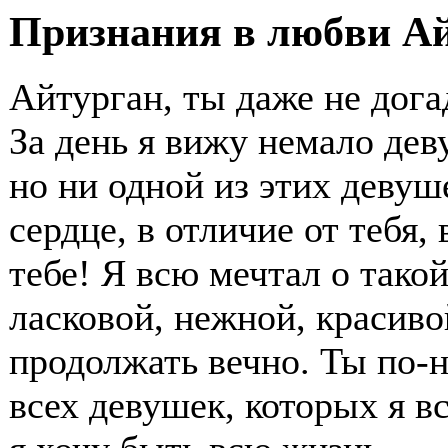
Признания в любви А
Айтурган, ты даже не дога
За день я вижу немало де
но ни одной из этих девуш
сердце, в отличие от тебя,
тебе! Я всю мечтал о такой
ласковой, нежной, красиво
продолжать вечно. Ты по-
всех девушек, которых я в