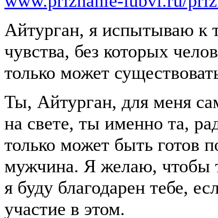
www.priznanie-lubvi.ru/pri
Айтурган, я испытываю к 
чувства, без которых чело
только может существоват
Ты, Айтурган, для меня с
на свете, ты именно та, рад
только может быть готов 
мужчина. Я желаю, чтобы т
я буду благодарен тебе, е
участие в этом.