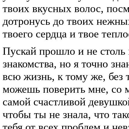
твоих вкусных волос, пос
дотронусь до твоих нежны
твоего сердца и твое тепл
Пускай прошло и не столь 
знакомства, но я точно зна
всю жизнь, к тому же, без 
можешь поверить мне, со 
самой счастливой девушкой
чтобы ты не знала, что так
тебя от всех проблем и нев