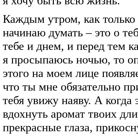
я хочу быть всю жизнь.
Каждым утром, как только 
начинаю думать – это о те
тебе и днем, и перед тем к
я просыпаюсь ночью, то опя
этого на моем лице появля
что ты мне обязательно пр
тебя увижу наяву. А когда 
вдохнуть аромат твоих дли
прекрасные глаза, прикосн