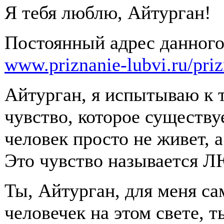
Я тебя люблю, Айтурган!
Постоянный адрес данного
www.priznanie-lubvi.ru/pri
Айтурган, я испытываю к т
чувство, которое существуе
человек просто не живет, 
Это чувство называется 
Ты, Айтурган, для меня 
человечек на этом свете, т