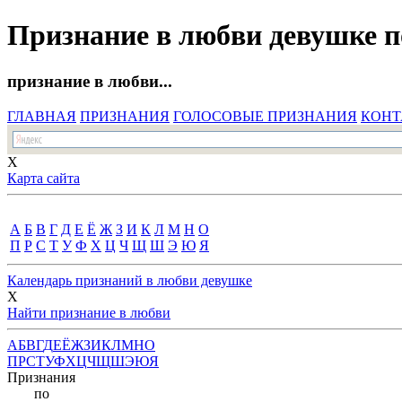
Признание в любви девушке 
признание в любви...
ГЛАВНАЯ
ПРИЗНАНИЯ
ГОЛОСОВЫЕ ПРИЗНАНИЯ
КОНТ
X
Карта сайта
А
Б
В
Г
Д
Е
Ё
Ж
З
И
К
Л
М
Н
О
П
Р
С
Т
У
Ф
Х
Ц
Ч
Щ
Ш
Э
Ю
Я
Календарь признаний в любви девушке
X
Найти признание в любви
А
Б
В
Г
Д
Е
Ё
Ж
З
И
К
Л
М
Н
О
П
Р
С
Т
У
Ф
Х
Ц
Ч
Щ
Ш
Э
Ю
Я
Признания
по