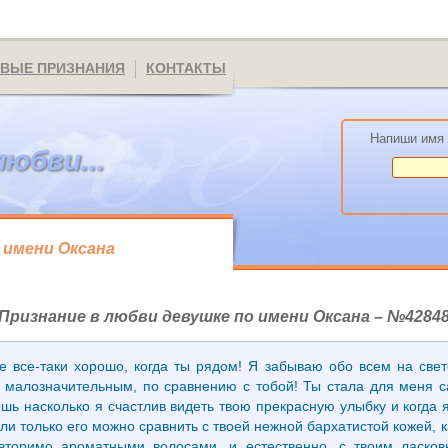
ВЫЕ ПРИЗНАНИЯ
КОНТАКТЫ
Напиши имя 
любви...
 имени Оксана
Признание в любви девушке по имени Оксана – №4284
е все-таки хорошо, когда ты рядом! Я забываю обо всем на свете:
 малозначительным, по сравнению с тобой! Ты стала для меня 
шь насколько я счастлив видеть твою прекрасную улыбку и когда я
сли только его можно сравнить с твоей нежной бархатистой кожей, 
вторимо ароматными волосами, и естественно, с твоим ласко