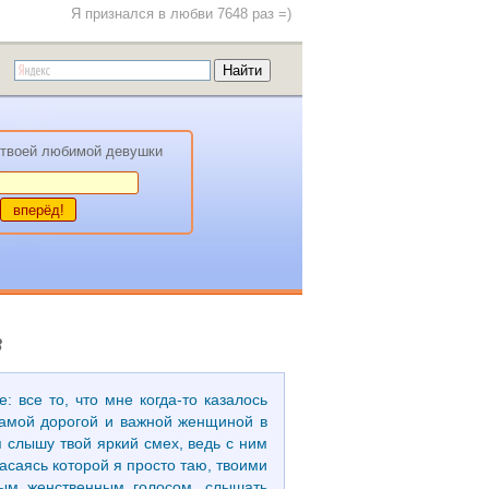
Я признался в любви 7648 раз =)
твоей любимой девушки
8
 все то, что мне когда-то казалось
самой дорогой и важной женщиной в
 слышу твой яркий смех, ведь с ним
касаясь которой я просто таю, твоими
вым женственным голосом, слышать