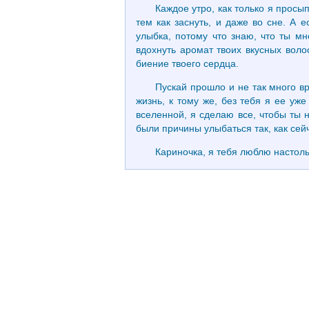
Каждое утро, как только я просы
тем как заснуть, и даже во сне. А 
улыбка, потому что знаю, что ты мн
вдохнуть аромат твоих вкусных волос
биение твоего сердца.
Пускай прошло и не так много вр
жизнь, к тому же, без тебя я ее уж
вселенной, я сделаю все, чтобы ты н
были причины улыбаться так, как сей
Кариночка, я тебя люблю настоль