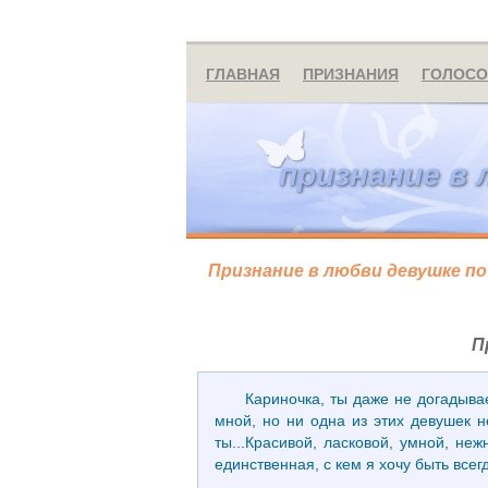
ГЛАВНАЯ
ПРИЗНАНИЯ
ГОЛОСО
признание в 
Признание в любви девушке по
П
Кариночка, ты даже не догадыва
мной, но ни одна из этих девушек н
ты...Красивой, ласковой, умной, не
единственная, с кем я хочу быть всег