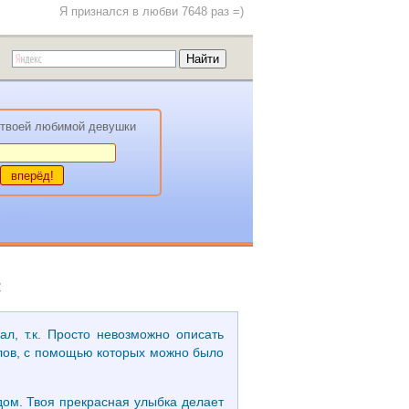
Я признался в любви 7648 раз =)
твоей любимой девушки
4
л, т.к. Просто невозможно описать
слов, с помощью которых можно было
ядом. Твоя прекрасная улыбка делает