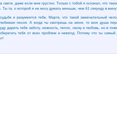
свете, даже если мне грустно. Только с тобой я осознал, что так
 Ты та, о которой я не могу думать меньше, чем 61 секунду в минут
судьбе и разумеется тебе, Марта, что такой замечательный челов
любимая песня. А когда ты смотришь на меня, то моя душа пер
буду дарить тебе заботу, нежность, тепло, ласку и любовь, но в т
оберегать тебя от всех проблем и невзгод. Потому что ты самый д
т!