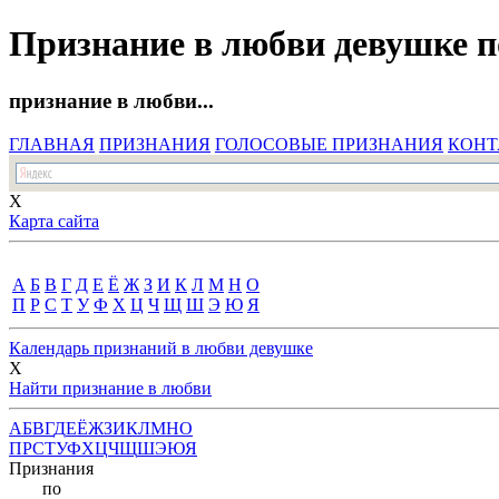
Признание в любви девушке 
признание в любви...
ГЛАВНАЯ
ПРИЗНАНИЯ
ГОЛОСОВЫЕ ПРИЗНАНИЯ
КОНТ
X
Карта сайта
А
Б
В
Г
Д
Е
Ё
Ж
З
И
К
Л
М
Н
О
П
Р
С
Т
У
Ф
Х
Ц
Ч
Щ
Ш
Э
Ю
Я
Календарь признаний в любви девушке
X
Найти признание в любви
А
Б
В
Г
Д
Е
Ё
Ж
З
И
К
Л
М
Н
О
П
Р
С
Т
У
Ф
Х
Ц
Ч
Щ
Ш
Э
Ю
Я
Признания
по