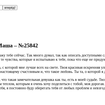
Маша – №25842
ажу тебе сейчас. Так много думал, так как описать доступными сл
те чувства, которые я испытываю к тебе, пока что еще не приду
, с которой мне лучше всех на свете. Твоя красивая искренняя у
о-настоящему счастливым и, что такое любовь. Ты та, о которой я 
 что такая замечательная девушка как ты, есть в моей судьбе. Т
теплом, которым я очень хочу поделиться с тобой, моя дорогая. Я
бя, я постоянно буду оберегать тебя от любых проблем и невзгод.