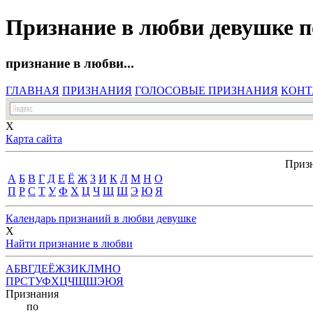
Признание в любви девушке п
признание в любви...
ГЛАВНАЯ
ПРИЗНАНИЯ
ГОЛОСОВЫЕ ПРИЗНАНИЯ
КОНТ
X
Карта сайта
Призн
А
Б
В
Г
Д
Е
Ё
Ж
З
И
К
Л
М
Н
О
П
Р
С
Т
У
Ф
Х
Ц
Ч
Щ
Ш
Э
Ю
Я
Календарь признаний в любви девушке
X
Найти признание в любви
А
Б
В
Г
Д
Е
Ё
Ж
З
И
К
Л
М
Н
О
П
Р
С
Т
У
Ф
Х
Ц
Ч
Щ
Ш
Э
Ю
Я
Признания
по